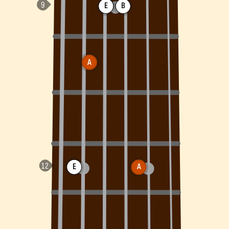
E
B
A
E
A