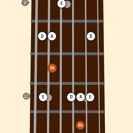
E
D
A
D
Bb
E
D
A
E
Bb