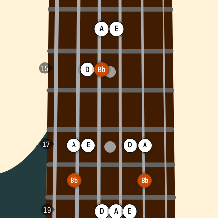
A
E
D
Bb
A
E
D
A
Bb
Bb
D
A
E