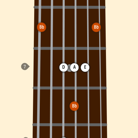
Bb
Bb
D
A
E
Bb