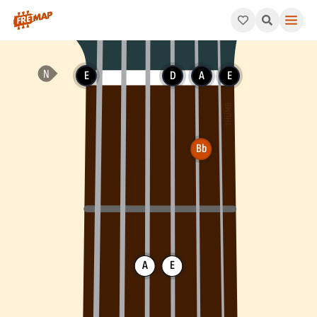
How to play Bb Major 7th Flat 5 Arpeggio (Bbmaj7b5). This pat
E
D
A
E
Bb
A
E