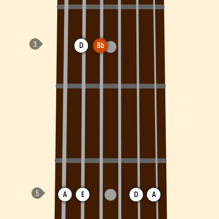
D
Bb
A
E
D
A