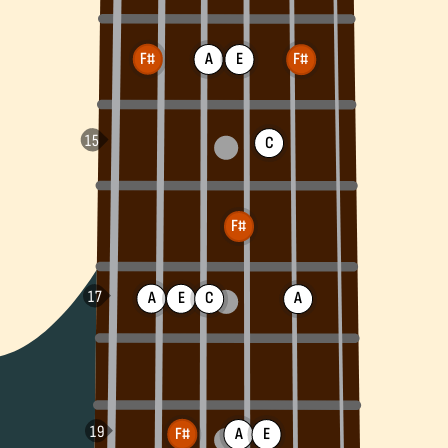
F#
A
E
F#
C
F#
A
E
C
A
F#
A
E