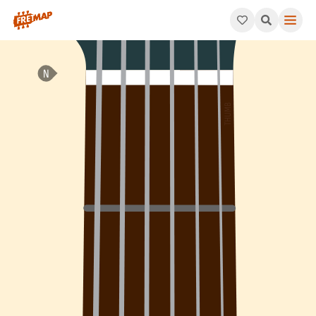
How to play G Minor Add 9 Arpeggio (Gmadd9). This pattern con