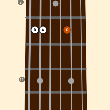
D
A
G