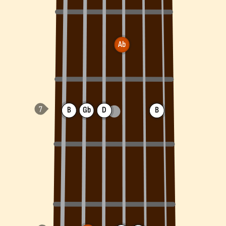
Ab
B
Gb
D
B