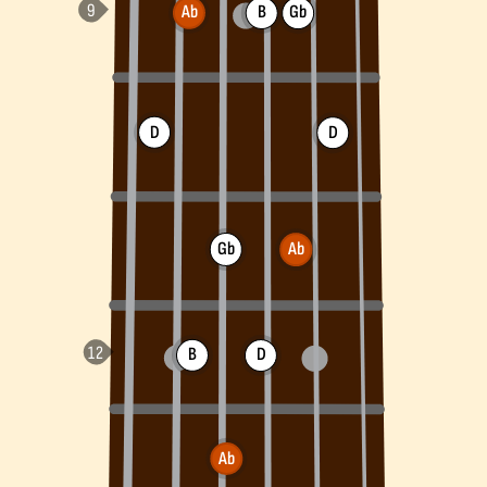
Ab
B
Gb
D
D
Gb
Ab
B
D
Ab