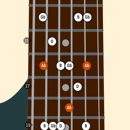
Gb
Gb
B
D
Ab
B
Gb
Ab
D
Ab
B
Gb
D
B