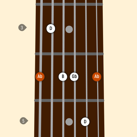
D
Ab
B
Gb
Ab
D