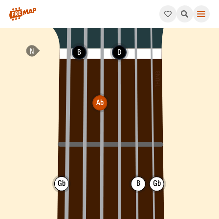
How to play Ab Minor 7th Flat 5 Chord (Abm7b5). This pattern 
B
D
Ab
Gb
B
Gb